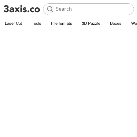
Laser Cut
Tools
File formats
3D Puzzle
Boxes
Wo