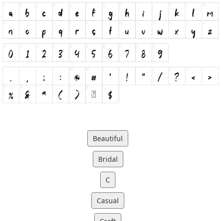
Beautiful
Bridal
C
Casual