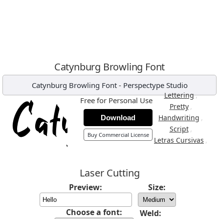
Catynburg Browling Font
Catynburg Browling Font
-
Perspectype Studio
,
Lettering
Free for Personal Use
,
Pretty
,
Handwriting
Download
,
Script
Buy Commercial License
,
Letras Cursivas
Laser Cutting
Preview:
Size:
Choose a font:
Weld: