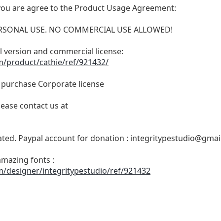
t, you are agree to the Product Usage Agreement:
 PERSONAL USE. NO COMMERCIAL USE ALLOWED!
ull version and commercial license:
m/product/cathie/ref/921432/
o purchase Corporate license
lease contact us at
ated. Paypal account for donation :
integritypestudio@gmai
amazing fonts :
m/designer/integritypestudio/ref/921432