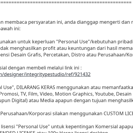
==================================================
dan membaca persyaratan ini, anda dianggap mengerti dan
awah ini:
gunakan untuk keperluan "Personal Use"/kebutuhan pribadi
as tidak menghasilkan profit atau keuntungan dari hasil m
Agensi Desain Grafis, Percetakan, Distro atau Perusahaan/Ko
ial dengan membeli melalui link ini :
m/designer/integritypestudio/ref/921432
nal Use", DILARANG KERAS menggunakan atau memanfaatkan
, Promosi, TV, Film, Video, Motion Graphics, Youtube, Desain
aupun Digital) atau Media apapun dengan tujuan menghasil
 Perusahaan/Korporasi silakan menggunakan CUSTOM LIC
lisensi "Personal Use" untuk kepentingan Komersial apap
ENDED LICENSE atau 100x Harga lisensi desktop.