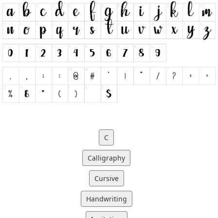
C
Calligraphy
Cursive
Handwriting