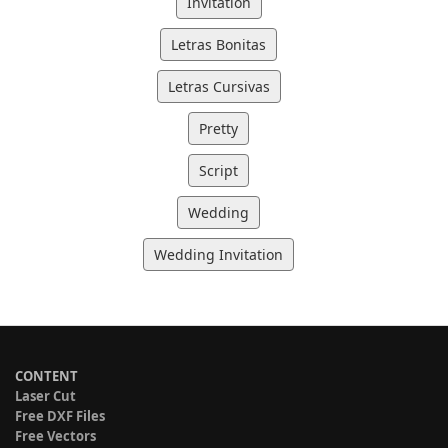
Invitation
Letras Bonitas
Letras Cursivas
Pretty
Script
Wedding
Wedding Invitation
CONTENT
Laser Cut
Free DXF Files
Free Vectors