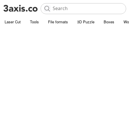
Laser Cut
Tools
File formats
3D Puzzle
Boxes
Wo