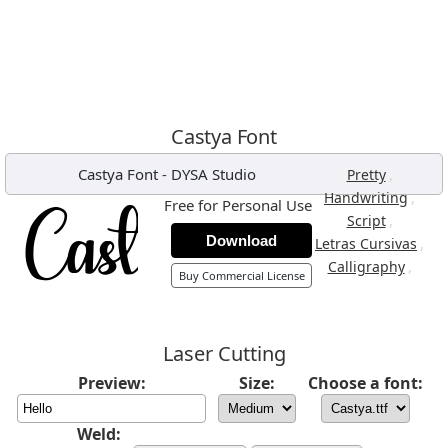
Castya Font
Castya Font
-
DYSA Studio
,
Pretty
,
Handwriting
Free for Personal Use
,
Script
Download
,
Letras Cursivas
,
Calligraphy
Buy Commercial License
Laser Cutting
Preview:
Size:
Choose a font:
Weld: