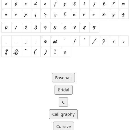
Baseball
Bridal
C
Calligraphy
Cursive