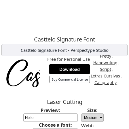
Casttelo Signature Font
Casttelo Signature Font
-
Perspectype Studio
,
Pretty
Free for Personal Use
,
Handwriting
,
Script
Download
,
Letras Cursivas
Buy Commercial License
,
Calligraphy
Laser Cutting
Preview:
Size:
Choose a font:
Weld: