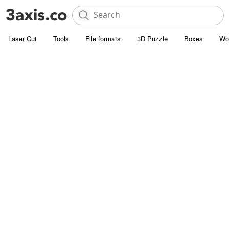
Laser Cut
Tools
File formats
3D Puzzle
Boxes
Wo