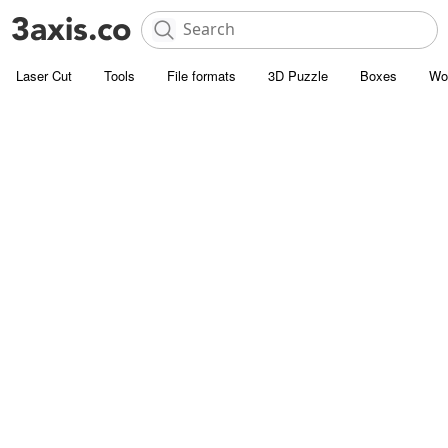
Laser Cut
Tools
File formats
3D Puzzle
Boxes
Wo