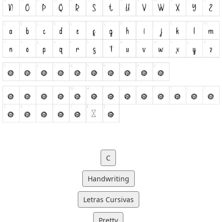
C
Handwriting
Letras Cursivas
Pretty