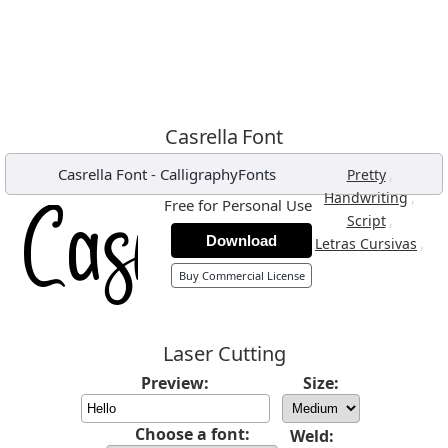
Casrella Font
Casrella Font
-
CalligraphyFonts
,
Pretty
,
Handwriting
Free for Personal Use
,
Script
Download
,
Letras Cursivas
Buy Commercial License
Laser Cutting
Preview:
Size:
Choose a font:
Weld: