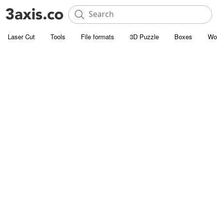
Laser Cut
Tools
File formats
3D Puzzle
Boxes
Wo