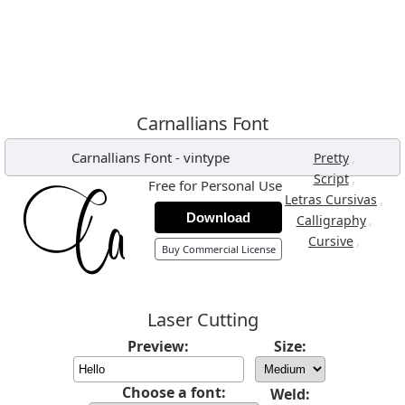
Carnallians Font
Carnallians Font
-
vintype
,
Pretty
,
Script
Free for Personal Use
,
Letras Cursivas
Download
,
Calligraphy
,
Cursive
Buy Commercial License
Laser Cutting
Preview:
Size:
Choose a font:
Weld: