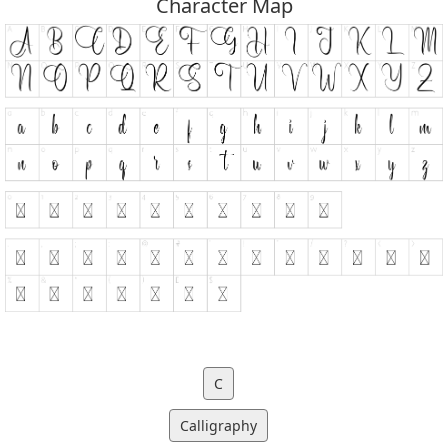
Character Map
C
Calligraphy