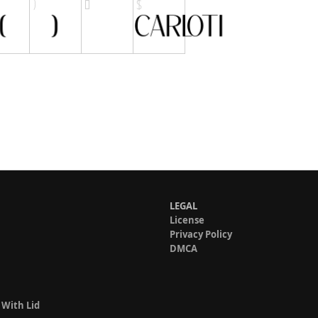
LEGAL
License
Privacy Policy
DMCA
 With Lid