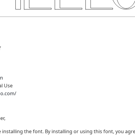
f
in
al Use
dio.com/
er,
 installing the font. By installing or using this font, you a