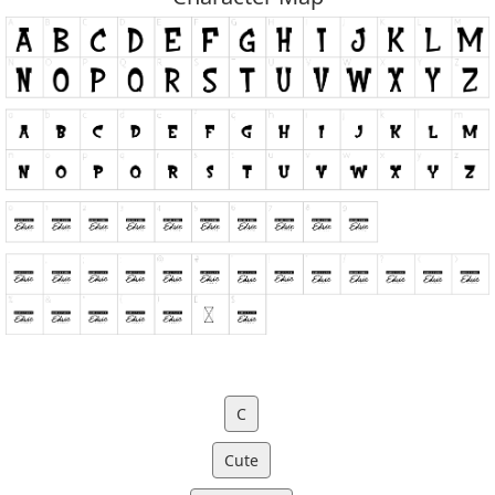
C
Cute