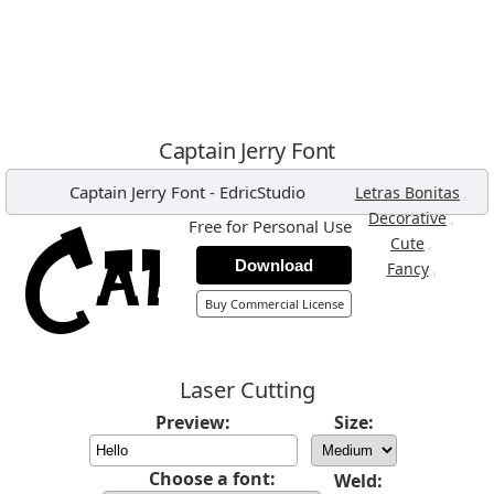
Captain Jerry Font
Captain Jerry Font
-
EdricStudio
,
Letras Bonitas
,
Decorative
Free for Personal Use
,
Cute
Download
,
Fancy
Buy Commercial License
Laser Cutting
Preview:
Size:
Choose a font:
Weld: