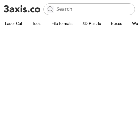
Laser Cut
Tools
File formats
3D Puzzle
Boxes
Wo