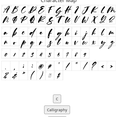
Character Map
C
Calligraphy