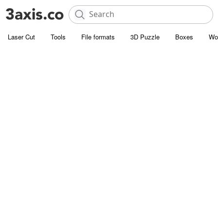
Laser Cut
Tools
File formats
3D Puzzle
Boxes
Wo