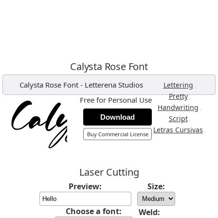
Calysta Rose Font
Calysta Rose Font
-
Letterena Studios
,
Lettering
,
Pretty
Free for Personal Use
,
Handwriting
Download
,
Script
,
Letras Cursivas
Buy Commercial License
Laser Cutting
Preview:
Size:
Choose a font:
Weld: