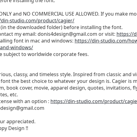
efore installing the font.
SE ONLY and NO COMMERCIAL USE ALLOWED. If you make mon
//din-studio.com/product/cagier/
(in the downloaded folder) before installing the font.
ontact my email:
donis4design@gmail.com
or visit:
https://
stalling font in mac and windows:
https://din-studio.com/how
-and-windows/
be subject to worldwide corporate fees.
urious, classy, and timeless style. Inspired from classic and 
 font the best choice to whatever your design is. Cagier is m
 book cover, movie, apparel design, quotes, invitations, fly
es, etc.
cense with an option :
https://din-studio.com/product/cagie
4design@gmail.com
ur appreciated.
py Design !!