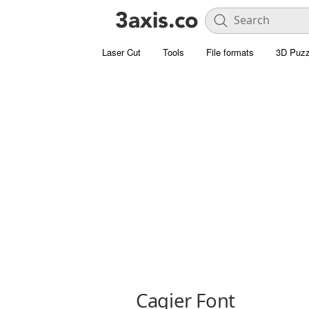
Laser Cut
Tools
File formats
3D Puzz
Cagier Font