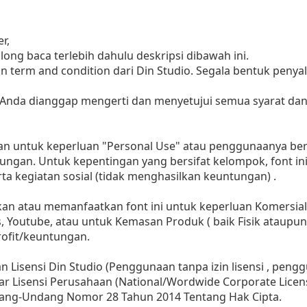
r,
ng baca terlebih dahulu deskripsi dibawah ini.
n term and condition dari Din Studio. Segala bentuk penya
 Anda dianggap mengerti dan menyetujui semua syarat da
kan untuk keperluan "Personal Use" atau penggunaanya bersi
ungan. Untuk kepentingan yang bersifat kelompok, font in
a kegiatan sosial (tidak menghasilkan keuntungan) .
 atau memanfaatkan font ini untuk keperluan Komersial, b
s, Youtube, atau untuk Kemasan Produk ( baik Fisik ataupun
ofit/keuntungan.
 Lisensi Din Studio (Penggunaan tanpa izin lisensi , penggu
ar Lisensi Perusahaan (National/Wordwide Corporate Licen
dang-Undang Nomor 28 Tahun 2014 Tentang Hak Cipta.