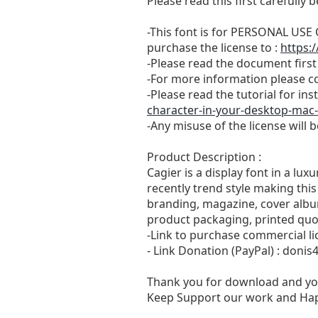
Please read this first carefully b
-This font is for PERSONAL U
purchase the license to :
https:
-Please read the document first 
-For more information please c
-Please read the tutorial for in
character-in-your-desktop-mac
-Any misuse of the license will 
Product Description :
Cagier is a display font in a lux
recently trend style making this
branding, magazine, cover album,
product packaging, printed quot
-Link to purchase commercial li
- Link Donation (PayPal) :
donis
Thank you for download and yo
Keep Support our work and Hap