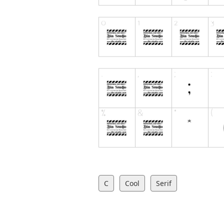
C
Cool
Serif