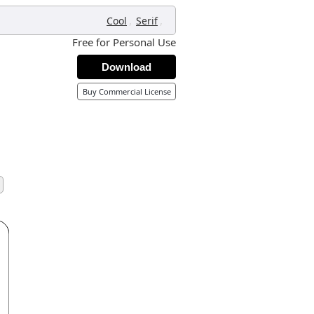
,
,
Cool
Serif
Free for Personal Use
Download
Buy Commercial License