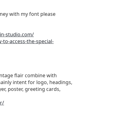
ey with my font please
din-studio.com/
-to-access-the-special-
vintage flair combine with
ainly intent for logo, headings,
er, poster, greeting cards,
r/