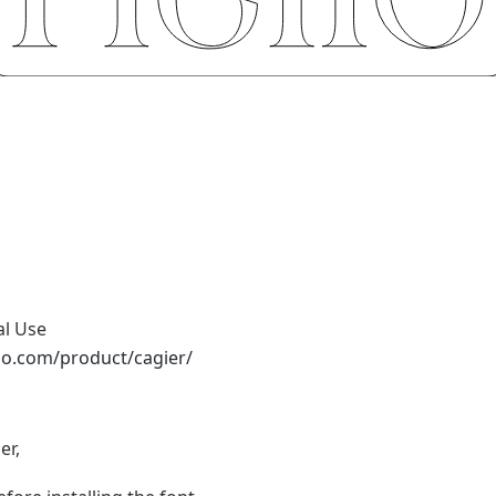
al Use
dio.com/product/cagier/
er,