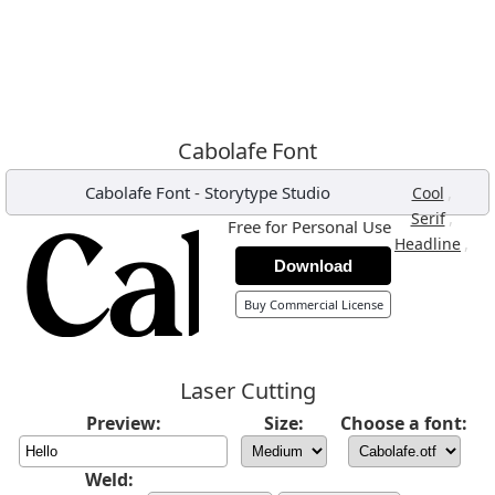
Cabolafe Font
Cabolafe Font
-
Storytype Studio
,
Cool
,
Serif
Free for Personal Use
,
Headline
Download
Buy Commercial License
Laser Cutting
Preview:
Size:
Choose a font:
Weld: