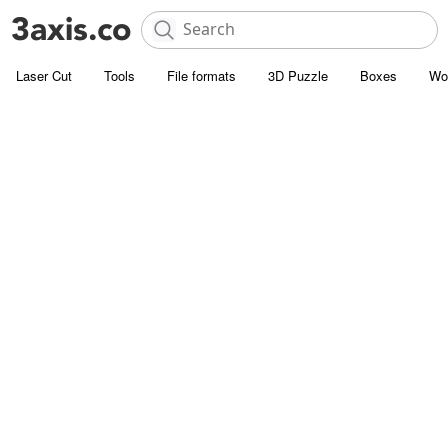
Laser Cut
Tools
File formats
3D Puzzle
Boxes
Wo