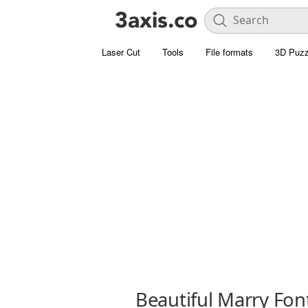
Laser Cut
Tools
File formats
3D Puzz
Beautiful Marry Fon