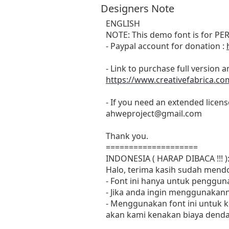
Designers Note
ENGLISH
NOTE: This demo font is for PE
- Paypal account for donation :
- Link to purchase full version 
https://www.creativefabrica.co
- If you need an extended licens
ahweproject@gmail.com
Thank you.
====================
INDONESIA ( HARAP DIBACA !!! )
Halo, terima kasih sudah mendo
- Font ini hanya untuk penggu
- Jika anda ingin menggunakann
- Menggunakan font ini untuk
akan kami kenakan biaya denda 