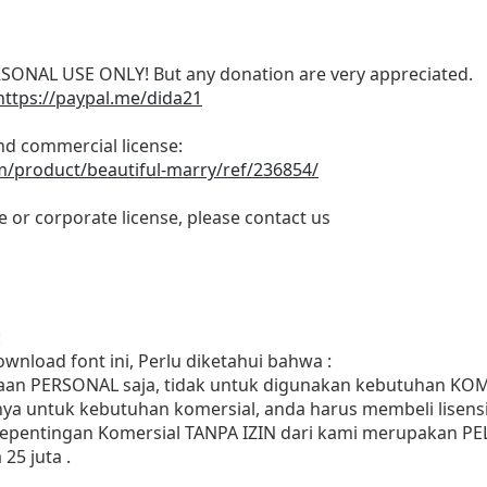
RSONAL USE ONLY! But any donation are very appreciated.
https://paypal.me/dida21
and commercial license:
m/product/beautiful-marry/ref/236854/
e or corporate license, please contact us
:
wnload font ini, Perlu diketahui bahwa :
naan PERSONAL saja, tidak untuk digunakan kebutuhan KO
ya untuk kebutuhan komersial, anda harus membeli lisensi
 kepentingan Komersial TANPA IZIN dari kami merupakan 
25 juta .