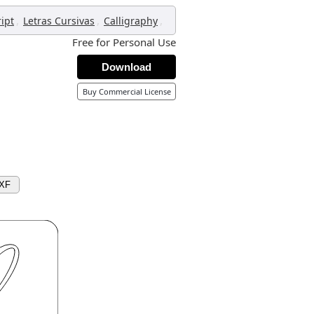
,
,
,
ript
Letras Cursivas
Calligraphy
Free for Personal Use
Download
Buy Commercial License
DXF