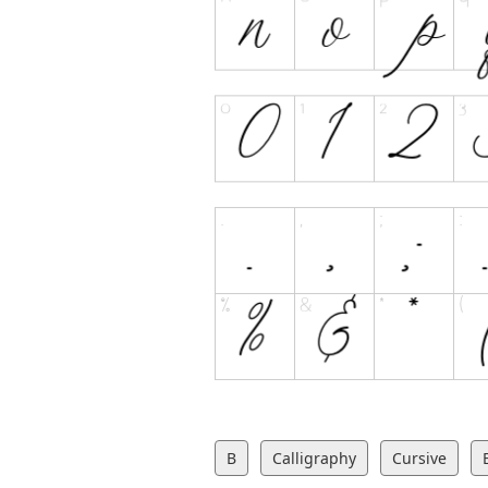
B
Calligraphy
Cursive