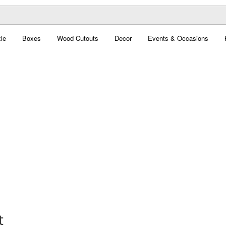
le
Boxes
Wood Cutouts
Decor
Events & Occasions
t