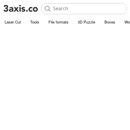
Laser Cut
Tools
File formats
3D Puzzle
Boxes
Wo