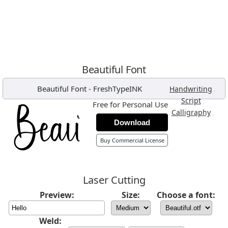
Beautiful Font
Beautiful Font
-
FreshTypeINK
,
Handwriting
,
Script
Free for Personal Use
,
Calligraphy
Download
Buy Commercial License
Laser Cutting
Preview:
Size:
Choose a font:
Weld: