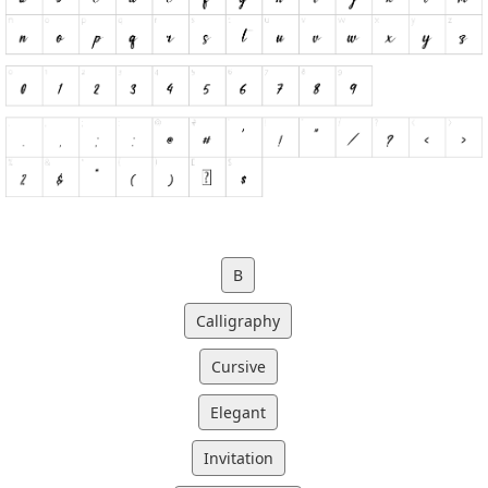
B
Calligraphy
Cursive
Elegant
Invitation