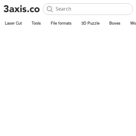
Laser Cut
Tools
File formats
3D Puzzle
Boxes
Wo