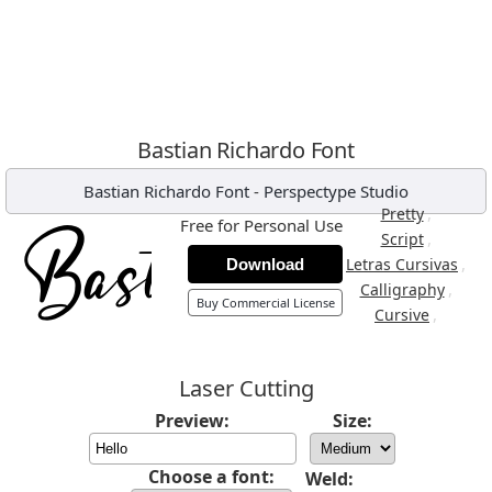
Bastian Richardo Font
Bastian Richardo Font
-
Perspectype Studio
,
Pretty
Free for Personal Use
,
Script
,
Letras Cursivas
Download
,
Calligraphy
Buy Commercial License
,
Cursive
Laser Cutting
Preview:
Size:
Choose a font:
Weld: