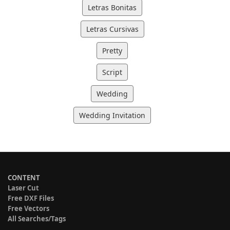
Letras Bonitas
Letras Cursivas
Pretty
Script
Wedding
Wedding Invitation
CONTENT
Laser Cut
Free DXF Files
Free Vectors
All Searches/Tags