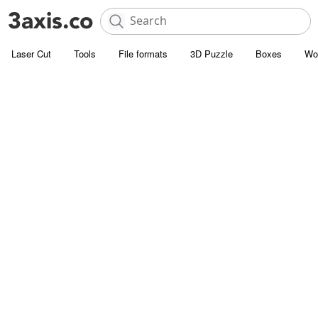
Laser Cut
Tools
File formats
3D Puzzle
Boxes
Wo