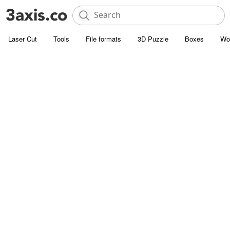
Laser Cut
Tools
File formats
3D Puzzle
Boxes
Wo