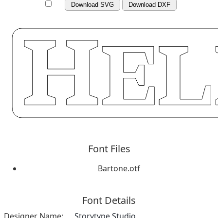
Download SVG
Download DXF
Font Files
Bartone.otf
Font Details
Designer Name:
Storytype Studio