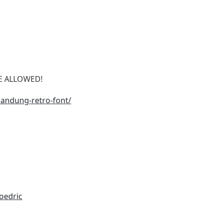
SE ALLOWED!
bandung-retro-font/
oedric