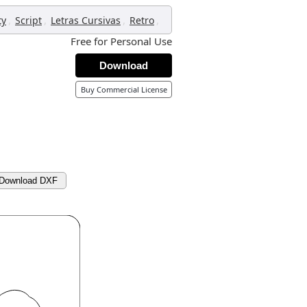
,
,
,
,
ty
Script
Letras Cursivas
Retro
Free for Personal Use
Download
Buy Commercial License
Download DXF