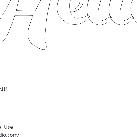
ttf
al Use
udio.com/