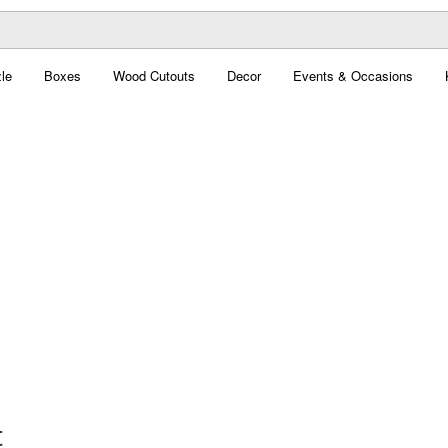
le
Boxes
Wood Cutouts
Decor
Events & Occasions
t