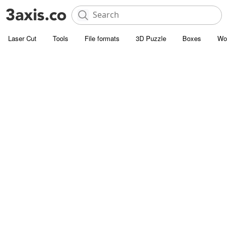
Laser Cut
Tools
File formats
3D Puzzle
Boxes
Wo