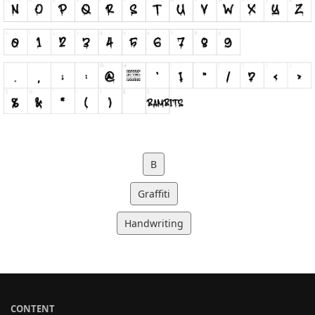
B
Graffiti
Handwriting
CONTENT