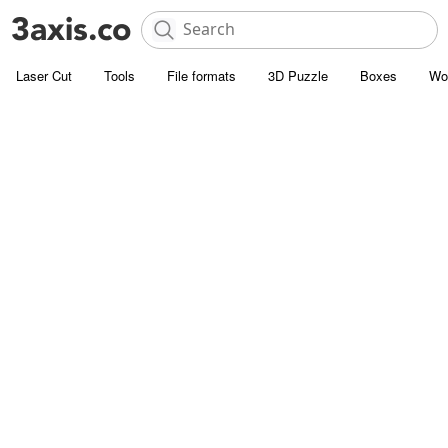
Laser Cut
Tools
File formats
3D Puzzle
Boxes
Wo