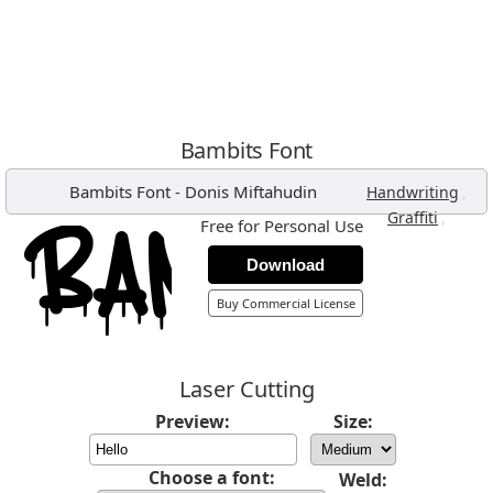
Bambits Font
Bambits Font
-
Donis Miftahudin
,
Handwriting
,
Graffiti
Free for Personal Use
Download
Buy Commercial License
Laser Cutting
Preview:
Size:
Choose a font:
Weld: