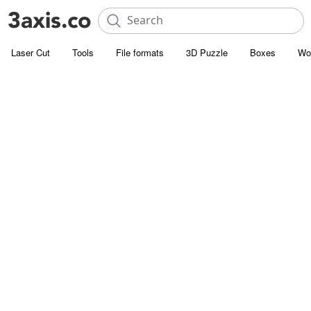
Laser Cut
Tools
File formats
3D Puzzle
Boxes
Wo