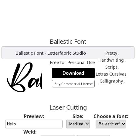
Ballestic Font
Ballestic Font
-
Letterfabric Studio
,
Pretty
,
Handwriting
Free for Personal Use
,
Script
Download
,
Letras Cursivas
,
Calligraphy
Buy Commercial License
Laser Cutting
Preview:
Size:
Choose a font:
Weld: