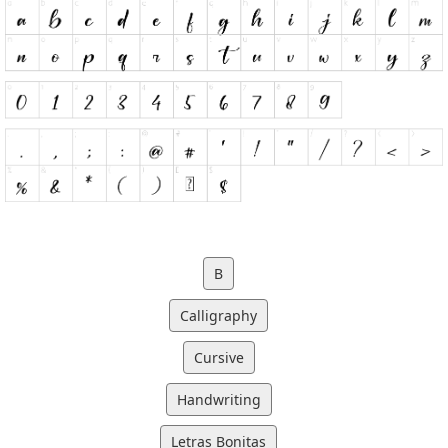
B
Calligraphy
Cursive
Handwriting
Letras Bonitas