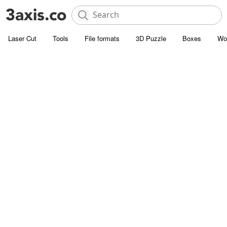
Laser Cut
Tools
File formats
3D Puzzle
Boxes
Wo