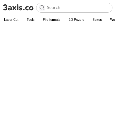
Laser Cut
Tools
File formats
3D Puzzle
Boxes
Wo