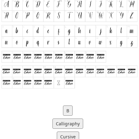
B
Calligraphy
Cursive