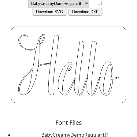
Download SVG
Download DXF
Font Files
BabyCreamyDemoRegular.ttf