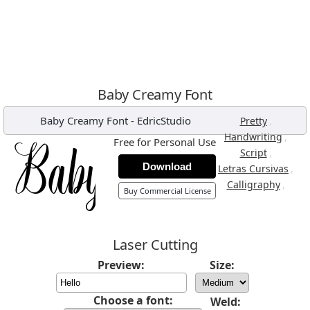
Baby Creamy Font
Baby Creamy Font
-
EdricStudio
,
Pretty
,
Handwriting
Free for Personal Use
,
Script
Download
,
Letras Cursivas
,
Calligraphy
Buy Commercial License
Laser Cutting
Preview:
Size:
Choose a font:
Weld: