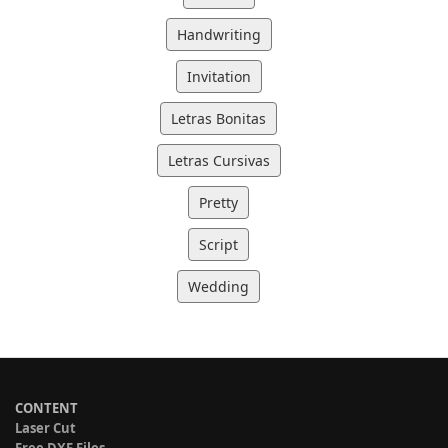
Handwriting
Invitation
Letras Bonitas
Letras Cursivas
Pretty
Script
Wedding
CONTENT
Laser Cut