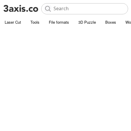
Laser Cut
Tools
File formats
3D Puzzle
Boxes
Wo