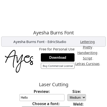
Ayesha Burns Font
Ayesha Burns Font
-
EdricStudio
,
Lettering
,
Pretty
Free for Personal Use
,
Handwriting
Download
,
Script
,
Letras Cursivas
Buy Commercial License
Laser Cutting
Preview:
Size:
Choose a font:
Weld: