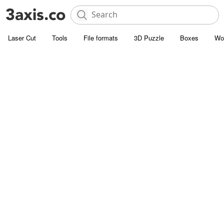
Laser Cut
Tools
File formats
3D Puzzle
Boxes
Wo