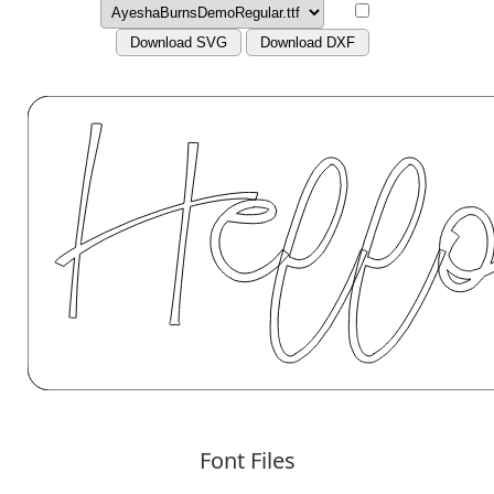
Download SVG
Download DXF
Font Files