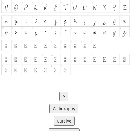
A
Calligraphy
Cursive