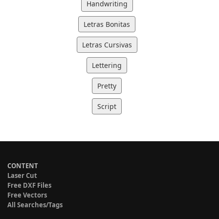
Handwriting
Letras Bonitas
Letras Cursivas
Lettering
Pretty
Script
CONTENT
Laser Cut
Free DXF Files
Free Vectors
All Searches/Tags