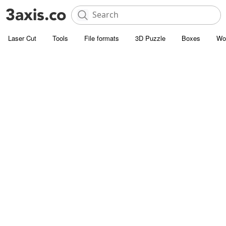
Laser Cut
Tools
File formats
3D Puzzle
Boxes
Wo