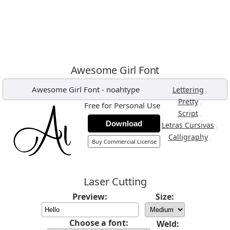
Awesome Girl Font
Awesome Girl Font
-
noahtype
,
Lettering
,
Pretty
Free for Personal Use
,
Script
Download
,
Letras Cursivas
,
Calligraphy
Buy Commercial License
Laser Cutting
Preview:
Size:
Choose a font:
Weld: