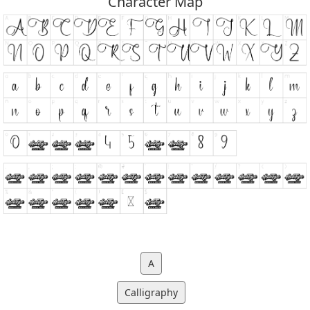
Character Map
A
Calligraphy