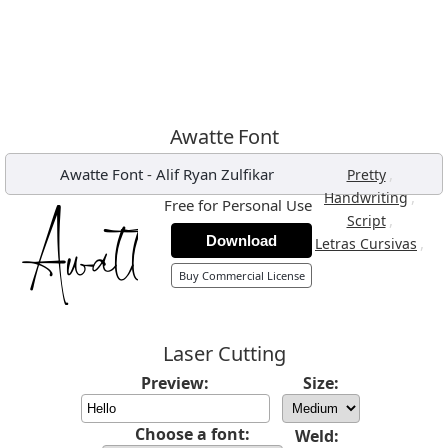
Awatte Font
Awatte Font
-
Alif Ryan Zulfikar
,
Pretty
,
Handwriting
Free for Personal Use
,
Script
Download
,
Letras Cursivas
Buy Commercial License
Laser Cutting
Preview:
Size:
Choose a font:
Weld: