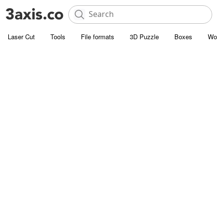
Laser Cut
Tools
File formats
3D Puzzle
Boxes
Wo