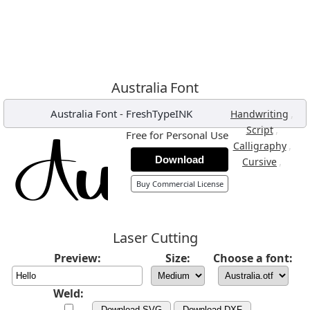
Australia Font
Australia Font
-
FreshTypeINK
,
Handwriting
,
Script
Free for Personal Use
,
Calligraphy
Download
,
Cursive
Buy Commercial License
Laser Cutting
Preview:
Size:
Choose a font:
Weld:
Download SVG
Download DXF