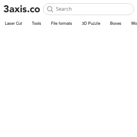
Laser Cut
Tools
File formats
3D Puzzle
Boxes
Wo