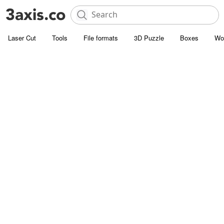
Laser Cut
Tools
File formats
3D Puzzle
Boxes
Wo