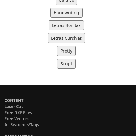
Handwriting
Letras Bonitas
Letras Cursivas
Pretty
Script
CONTENT
Laser Cut
Free DXF Files
Free Vectors
All Searches/Tags