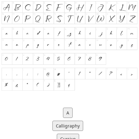
A
Calligraphy
Cursive