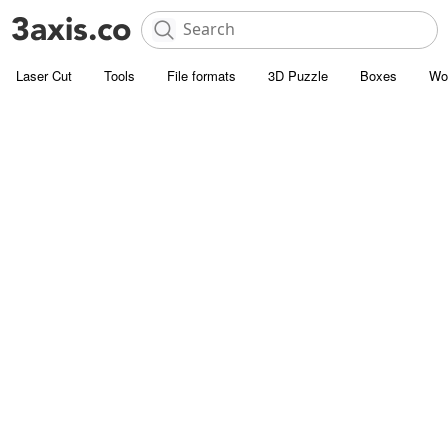
Laser Cut
Tools
File formats
3D Puzzle
Boxes
Wo