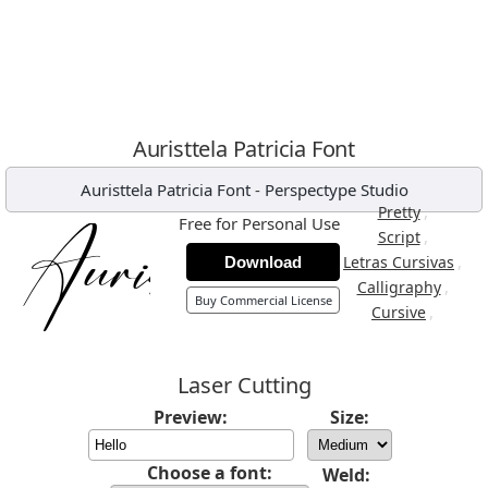
Auristtela Patricia Font
Auristtela Patricia Font
-
Perspectype Studio
,
Pretty
Free for Personal Use
,
Script
,
Letras Cursivas
Download
,
Calligraphy
Buy Commercial License
,
Cursive
Laser Cutting
Preview:
Size:
Choose a font:
Weld: