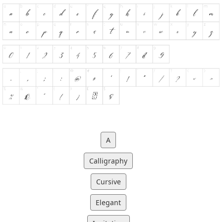
A
Calligraphy
Cursive
Elegant