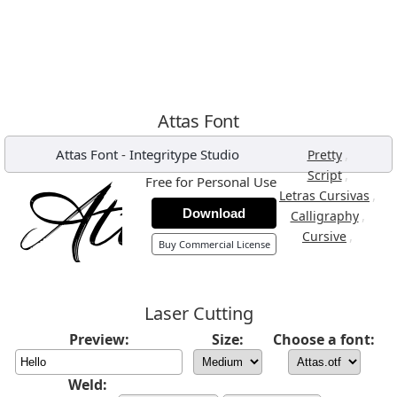
Attas Font
Attas Font
-
Integritype Studio
,
Pretty
,
Script
Free for Personal Use
,
Letras Cursivas
Download
,
Calligraphy
,
Cursive
Buy Commercial License
Laser Cutting
Preview:
Size:
Choose a font:
Weld: