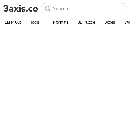
Laser Cut
Tools
File formats
3D Puzzle
Boxes
Wo