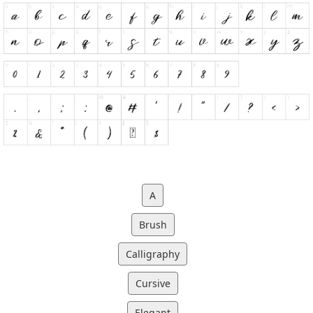
A
Brush
Calligraphy
Cursive
Elegant