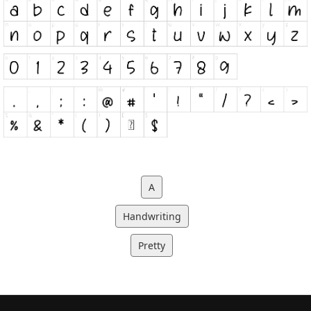
A
Handwriting
Pretty