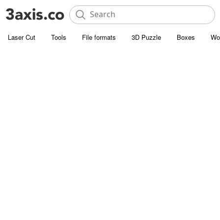
Laser Cut
Tools
File formats
3D Puzzle
Boxes
Wo