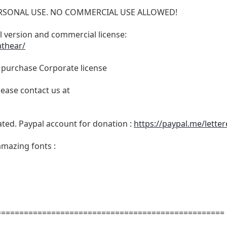
 PERSONAL USE. NO COMMERCIAL USE ALLOWED!
ull version and commercial license:
athear/
o purchase Corporate license
lease contact us at
ated. Paypal account for donation :
https://paypal.me/lette
amazing fonts :
==================================================