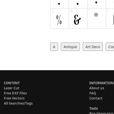
A
Antique
Art Deco
Coo
CONTENT
INFORMATION
Laser Cut
About us
Free DXF Files
FAQ
Free Vectors
Contact
All Searches/Tags
Tools
Box Generator