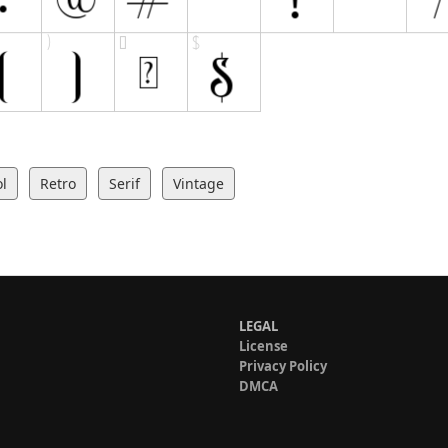
l
Retro
Serif
Vintage
LEGAL
License
Privacy Policy
DMCA