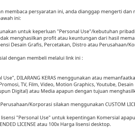
dan membaca persyaratan ini, anda dianggap mengerti dan
awah ini:
gunakan untuk keperluan "Personal Use"/kebutuhan pribadi
as tidak menghasilkan profit atau keuntungan dari hasil m
Agensi Desain Grafis, Percetakan, Distro atau Perusahaan/Ko
ial dengan membeli melalui link ini :
nal Use", DILARANG KERAS menggunakan atau memanfaatkan
, Promosi, TV, Film, Video, Motion Graphics, Youtube, Desain
aupun Digital) atau Media apapun dengan tujuan menghasil
 Perusahaan/Korporasi silakan menggunakan CUSTOM LIC
lisensi "Personal Use" untuk kepentingan Komersial apap
ENDED LICENSE atau 100x Harga lisensi desktop.