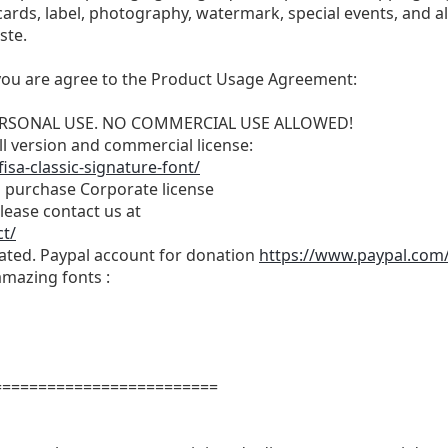
 cards, label, photography, watermark, special events, and al
ste.
t, you are agree to the Product Usage Agreement:
r PERSONAL USE. NO COMMERCIAL USE ALLOWED!
ull version and commercial license:
isa-classic-signature-font/
o purchase Corporate license
lease contact us at
t/
iated. Paypal account for donation
https://www.paypal.com
amazing fonts :
=========================