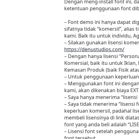
Dengan meng-install font ini, 
ketentuan penggunaan font dib
– Font demo ini hanya dapat di
sifatnya tidak “komersil”, ali
kami. Baik itu untuk individu, 
– Silakan gunakan lisensi komers
https://denustudios.com/
– Dengan hanya lisensi “Perso
Komersial, baik itu untuk Iklan
Kemasan Produk (baik Fisik at
– Untuk penggunaan keperluan
– Menggunakan font ini dengan
kami, akan dikenakan biaya EXT
– Saya hanya menerima “lisens
– Saya tidak menerima “lisensi
keperluan komersil, padahal li
membeli lisensinya di link diat
font yang anda beli adalah “L
– Lisensi font setelah penggun
font tersebut