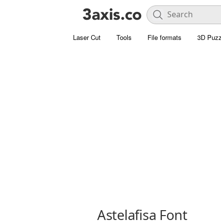
Laser Cut
Tools
File formats
3D Puzz
Astelafisa Font