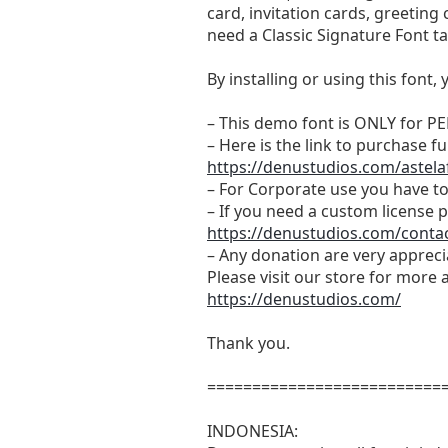
card, invitation cards, greeting
need a Classic Signature Font ta
By installing or using this fon
– This demo font is ONLY fo
– Here is the link to purchase f
https://denustudios.com/astelaf
– For Corporate use you have t
– If you need a custom license p
https://denustudios.com/contac
– Any donation are very apprec
Please visit our store for more 
https://denustudios.com/
Thank you.
==========================
INDONESIA: