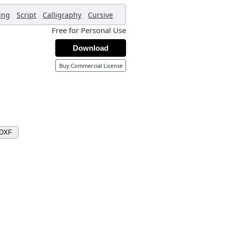
,
,
,
,
ing
Script
Calligraphy
Cursive
Free for Personal Use
Download
Buy Commercial License
 DXF