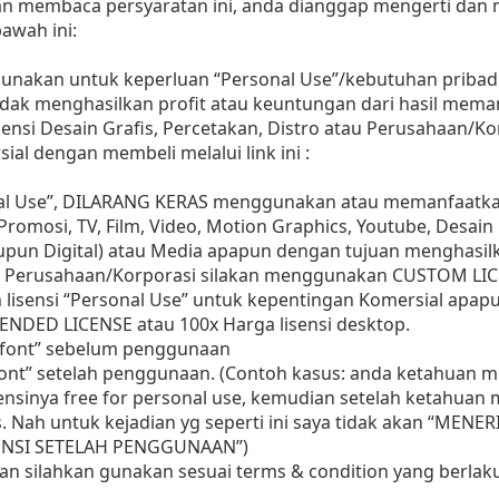
dan membaca persyaratan ini, anda dianggap mengerti dan
awah ini:
gunakan untuk keperluan “Personal Use”/kebutuhan pribadi
as tidak menghasilkan profit atau keuntungan dari hasil m
Agensi Desain Grafis, Percetakan, Distro atau Perusahaan/Ko
ial dengan membeli melalui link ini :
nal Use”, DILARANG KERAS menggunakan atau memanfaatkan
, Promosi, TV, Film, Video, Motion Graphics, Youtube, Desain
aupun Digital) atau Media apapun dengan tujuan menghasil
 Perusahaan/Korporasi silakan menggunakan CUSTOM LIC
 lisensi “Personal Use” untuk kepentingan Komersial apap
ENDED LICENSE atau 100x Harga lisensi desktop.
i font” sebelum penggunaan
 font” setelah penggunaan. (Contoh kasus: anda ketahuan
sensinya free for personal use, kemudian setelah ketahua
as. Nah untuk kejadian yg seperti ini saya tidak akan “MENE
ISENSI SETELAH PENGGUNAAN”)
aan silahkan gunakan sesuai terms & condition yang berlaku