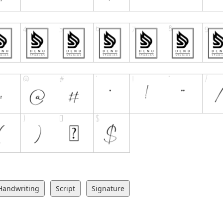
Handwriting
Script
Signature