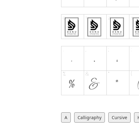
A
Calligraphy
Cursive