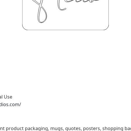
al Use
dios.com/
Font product packaging, mugs, quotes, posters, shopping bag