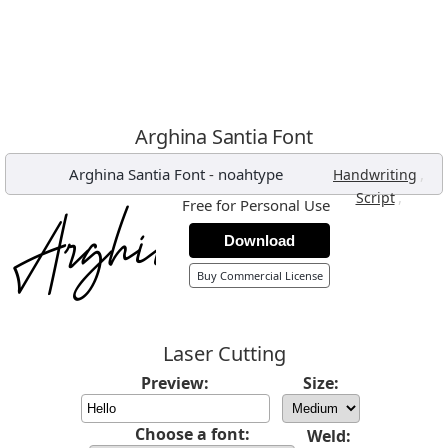
Arghina Santia Font
Arghina Santia Font
-
noahtype
,
Handwriting
,
Script
Free for Personal Use
Download
Buy Commercial License
Laser Cutting
Preview:
Size:
Choose a font:
Weld: