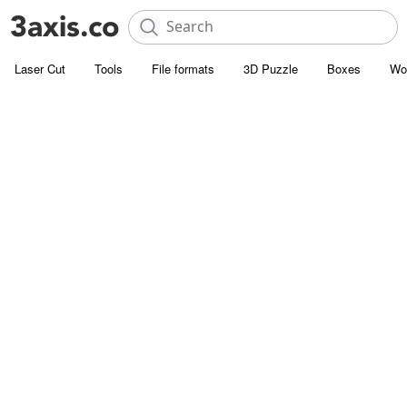
Laser Cut
Tools
File formats
3D Puzzle
Boxes
Wo