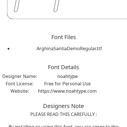
Font Files
ArghinaSantiaDemoRegular.ttf
Font Details
Designer Name:
noahtype
Font License:
Free for Personal Use
Website:
https://www.noahtype.com
Designers Note
PLEASE READ THIS CAREFULLY :
By installing or using this font, you are agree to the