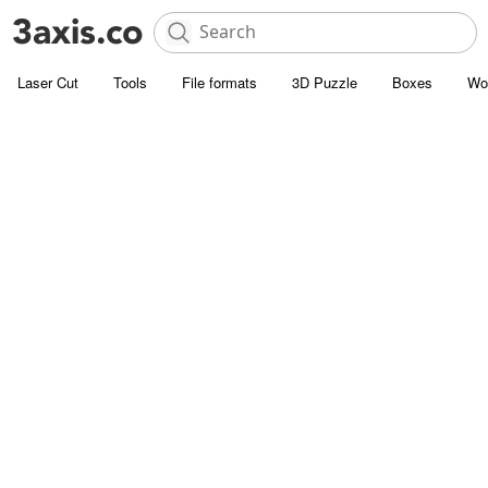
Laser Cut
Tools
File formats
3D Puzzle
Boxes
Wo