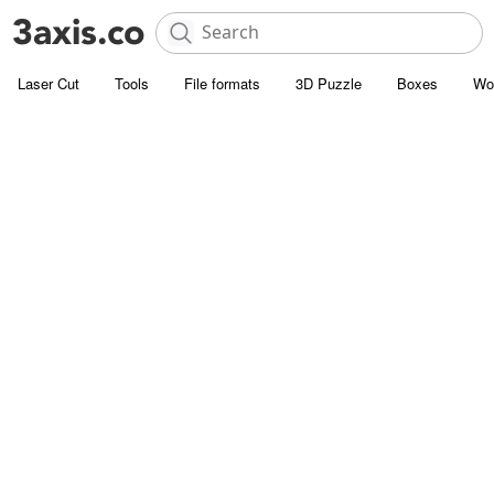
Laser Cut
Tools
File formats
3D Puzzle
Boxes
Wo