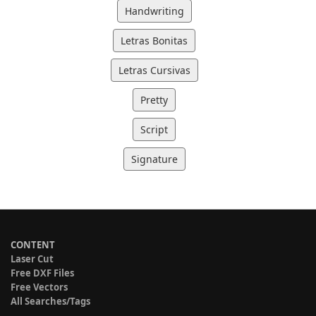
Handwriting
Letras Bonitas
Letras Cursivas
Pretty
Script
Signature
CONTENT
Laser Cut
Free DXF Files
Free Vectors
All Searches/Tags