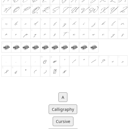
A
Calligraphy
Cursive