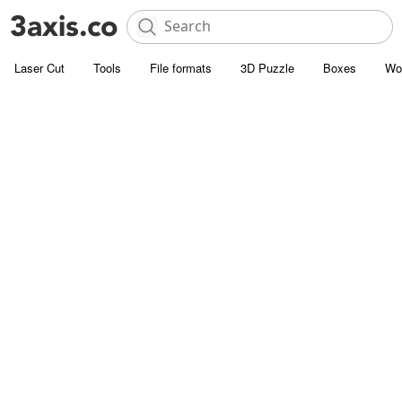
Laser Cut
Tools
File formats
3D Puzzle
Boxes
Wo