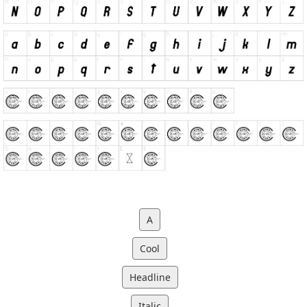
A
Cool
Headline
Italic