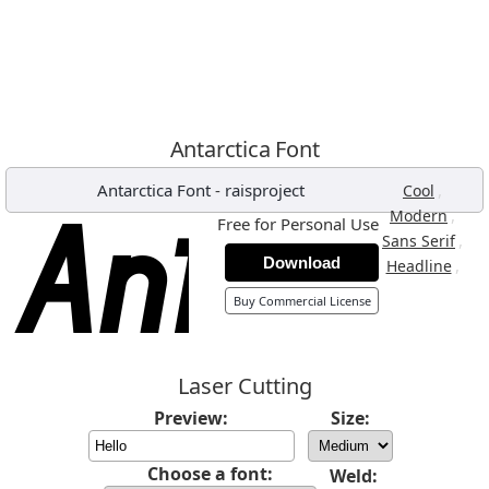
Antarctica Font
Antarctica Font
-
raisproject
,
Cool
,
Modern
Free for Personal Use
,
Sans Serif
Download
,
Headline
Buy Commercial License
Laser Cutting
Preview:
Size:
Choose a font:
Weld: