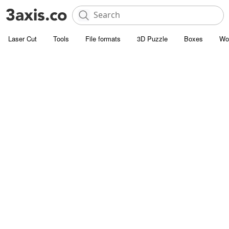
Laser Cut
Tools
File formats
3D Puzzle
Boxes
Wo