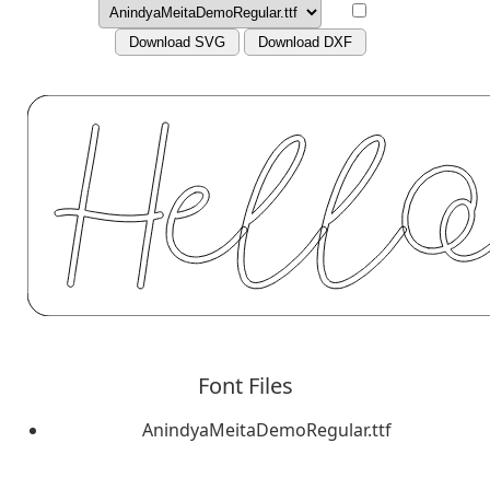
Download SVG
Download DXF
Font Files
AnindyaMeitaDemoRegular.ttf