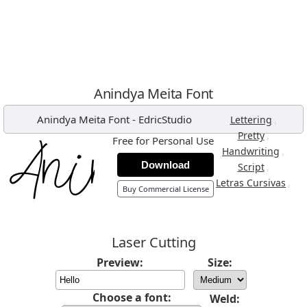
Anindya Meita Font
Anindya Meita Font
-
EdricStudio
,
Lettering
,
Pretty
Free for Personal Use
,
Handwriting
Download
,
Script
,
Letras Cursivas
Buy Commercial License
Laser Cutting
Preview:
Size:
Choose a font:
Weld: