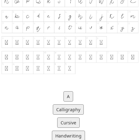
A
Calligraphy
Cursive
Handwriting