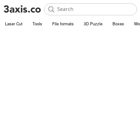
Laser Cut
Tools
File formats
3D Puzzle
Boxes
Wo