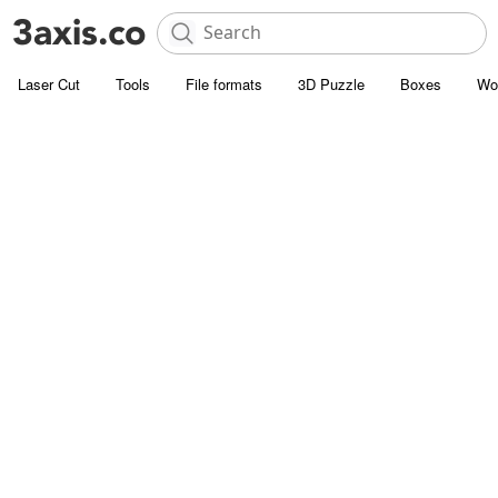
Laser Cut
Tools
File formats
3D Puzzle
Boxes
Wo