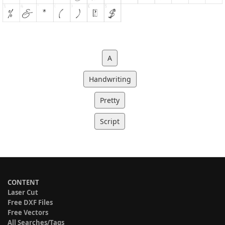
A
Handwriting
Pretty
Script
CONTENT
Laser Cut
Free DXF Files
Free Vectors
All Searches/Tags