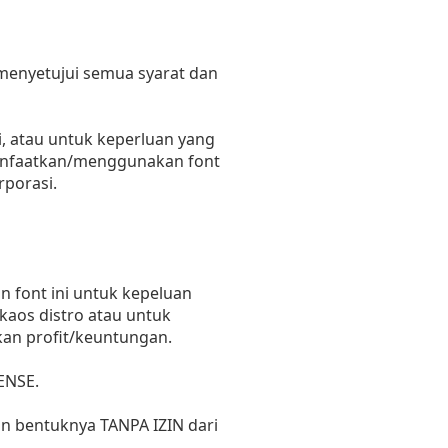
 menyetujui semua syarat dan
, atau untuk keperluan yang
emanfaatkan/menggunakan font
rporasi.
 font ini untuk kepeluan
 kaos distro atau untuk
kan profit/keuntungan.
ENSE.
un bentuknya TANPA IZIN dari