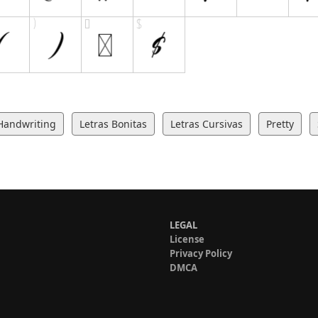
Handwriting
Letras Bonitas
Letras Cursivas
Pretty
LEGAL
License
Privacy Policy
DMCA