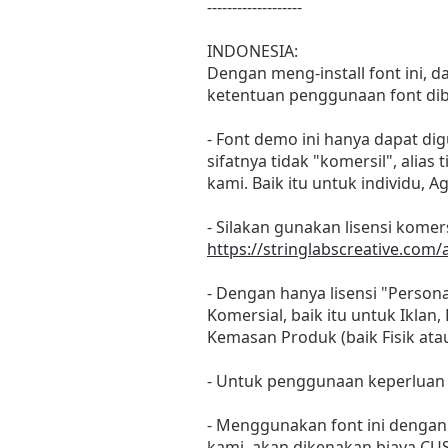
-------------------
INDONESIA:
Dengan meng-install font ini, 
ketentuan penggunaan font dib
- Font demo ini hanya dapat di
sifatnya tidak "komersil", ali
kami. Baik itu untuk individu, 
- Silakan gunakan lisensi komers
https://stringlabscreative.com
- Dengan hanya lisensi "Perso
Komersial, baik itu untuk Iklan
Kemasan Produk (baik Fisik at
- Untuk penggunaan keperluan
- Menggunakan font ini dengan 
kami, akan dikenakan biaya CU