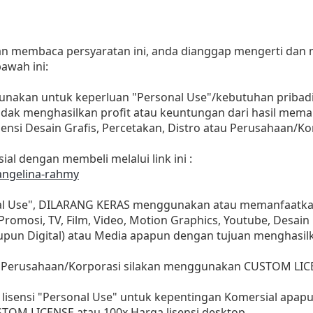
dan membaca persyaratan ini, anda dianggap mengerti dan
awah ini:
gunakan untuk keperluan "Personal Use"/kebutuhan pribadi
as tidak menghasilkan profit atau keuntungan dari hasil m
Agensi Desain Grafis, Percetakan, Distro atau Perusahaan/Ko
ial dengan membeli melalui link ini :
/angelina-rahmy
nal Use", DILARANG KERAS menggunakan atau memanfaatkan
, Promosi, TV, Film, Video, Motion Graphics, Youtube, Desain
aupun Digital) atau Media apapun dengan tujuan menghasil
 Perusahaan/Korporasi silakan menggunakan CUSTOM LIC
lisensi "Personal Use" untuk kepentingan Komersial apap
STOM LICENSE atau 100x Harga lisensi desktop.