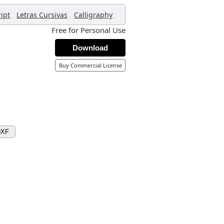
,
,
,
ript
Letras Cursivas
Calligraphy
Free for Personal Use
Download
Buy Commercial License
DXF