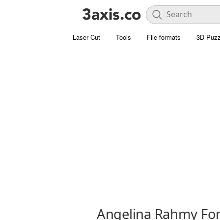
Laser Cut
Tools
File formats
3D Puzz
Angelina Rahmy Fo