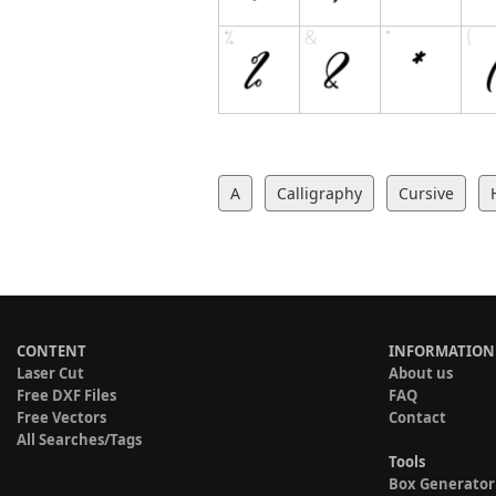
A
Calligraphy
Cursive
CONTENT
INFORMATION
Laser Cut
About us
Free DXF Files
FAQ
Free Vectors
Contact
All Searches/Tags
Tools
Box Generator