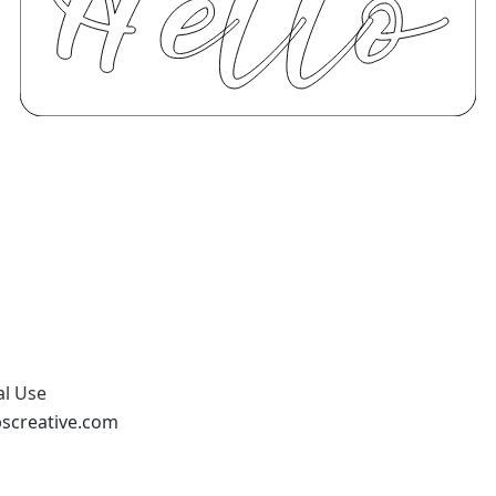
al Use
abscreative.com