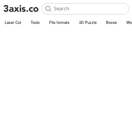
Laser Cut
Tools
File formats
3D Puzzle
Boxes
Wo