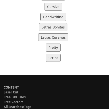
Cursive
Handwriting
Letras Bonitas
Letras Cursivas
Pretty
Script
CONTENT
Laser Cut
Free DXF Files
Free Vectors
All Searches/Tags