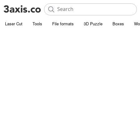
Laser Cut
Tools
File formats
3D Puzzle
Boxes
Wo