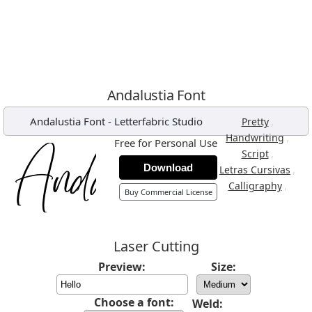
Andalustia Font
Andalustia Font
-
Letterfabric Studio
,
Pretty
,
Handwriting
Free for Personal Use
,
Script
Download
,
Letras Cursivas
,
Calligraphy
Buy Commercial License
Laser Cutting
Preview:
Size:
Choose a font:
Weld: