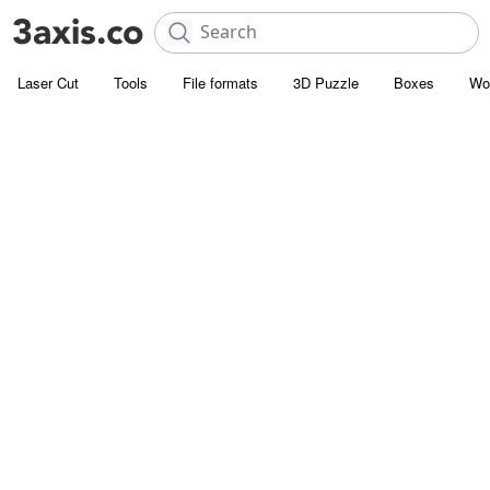
Laser Cut
Tools
File formats
3D Puzzle
Boxes
Wo