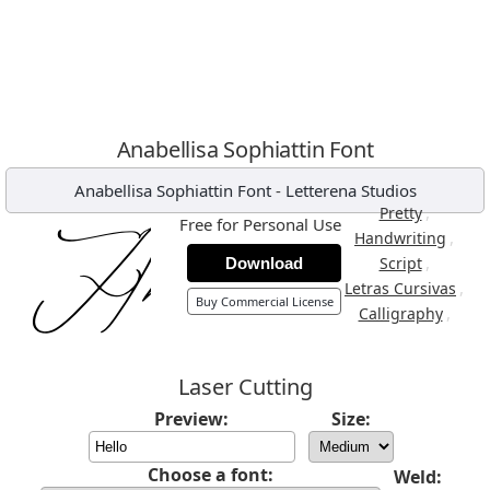
Anabellisa Sophiattin Font
Anabellisa Sophiattin Font
-
Letterena Studios
,
Pretty
Free for Personal Use
,
Handwriting
,
Script
Download
,
Letras Cursivas
Buy Commercial License
,
Calligraphy
Laser Cutting
Preview:
Size:
Choose a font:
Weld: