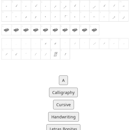
A
Calligraphy
Cursive
Handwriting
Letras Bonitas