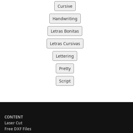
Cursive
Handwriting
Letras Bonitas
Letras Cursivas
Lettering
Pretty
Script
CONTENT
Laser Cut
Free DXF Files