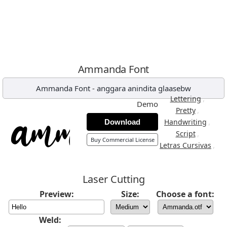
Ammanda Font
Ammanda Font
-
anggara anindita glaasebw
,
Lettering
Demo
,
Pretty
,
Handwriting
Download
,
Script
Buy Commercial License
,
Letras Cursivas
Laser Cutting
Preview:
Size:
Choose a font:
Weld: