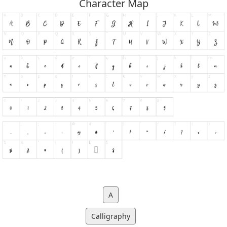
Character Map
A
Calligraphy