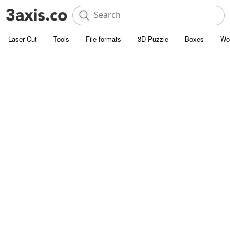
Laser Cut
Tools
File formats
3D Puzzle
Boxes
Wo