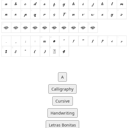
A
Calligraphy
Cursive
Handwriting
Letras Bonitas