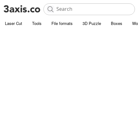
Laser Cut
Tools
File formats
3D Puzzle
Boxes
Wo