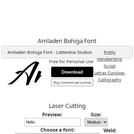
Amladen Bohiga Font
Amladen Bohiga Font
-
Letterena Studios
,
Pretty
,
Handwriting
Free for Personal Use
,
Script
Download
,
Letras Cursivas
,
Calligraphy
Buy Commercial License
Laser Cutting
Preview:
Size:
Choose a font:
Weld: