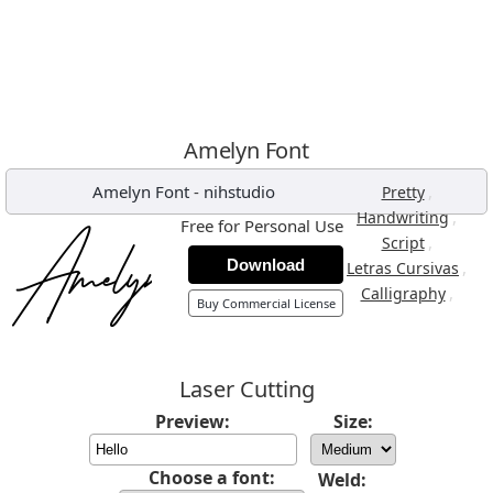
Amelyn Font
Amelyn Font
-
nihstudio
,
Pretty
,
Handwriting
Free for Personal Use
,
Script
Download
,
Letras Cursivas
,
Calligraphy
Buy Commercial License
Laser Cutting
Preview:
Size:
Choose a font:
Weld: