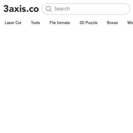
Laser Cut
Tools
File formats
3D Puzzle
Boxes
Wo