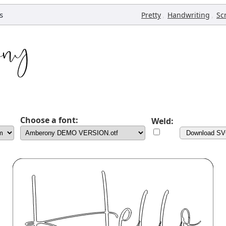
s
,
,
Pretty
Handwriting
Sc
Choose a font:
Weld:
Download S