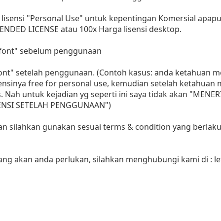
lisensi "Personal Use" untuk kepentingan Komersial apap
ENDED LICENSE atau 100x Harga lisensi desktop.
i font" sebelum penggunaan
 font" setelah penggunaan. (Contoh kasus: anda ketahuan
sensinya free for personal use, kemudian setelah ketahua
as. Nah untuk kejadian yg seperti ini saya tidak akan "MENE
LISENSI SETELAH PENGGUNAAN")
aan silahkan gunakan sesuai terms & condition yang berlaku
yang akan anda perlukan, silahkan menghubungi kami di :
l