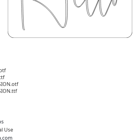
otf
tf
ION.otf
ION.ttf
os
al Use
na.com