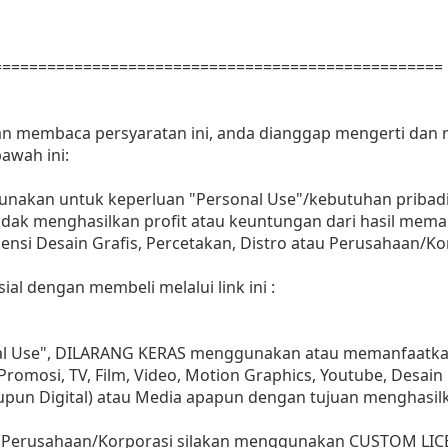
==================================================
dan membaca persyaratan ini, anda dianggap mengerti dan
awah ini:
gunakan untuk keperluan "Personal Use"/kebutuhan pribadi
as tidak menghasilkan profit atau keuntungan dari hasil m
Agensi Desain Grafis, Percetakan, Distro atau Perusahaan/Ko
ial dengan membeli melalui link ini :
nal Use", DILARANG KERAS menggunakan atau memanfaatkan
, Promosi, TV, Film, Video, Motion Graphics, Youtube, Desain
aupun Digital) atau Media apapun dengan tujuan menghasil
 Perusahaan/Korporasi silakan menggunakan CUSTOM LIC