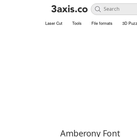
Laser Cut
Tools
File formats
3D Puzz
Amberony Font