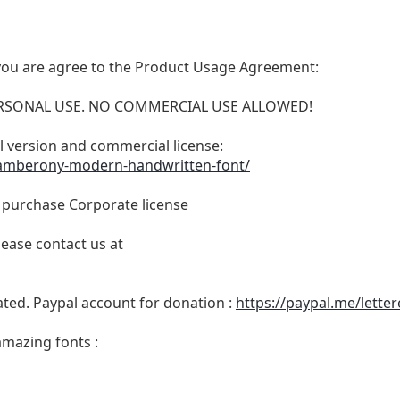
t, you are agree to the Product Usage Agreement:
 PERSONAL USE. NO COMMERCIAL USE ALLOWED!
ull version and commercial license:
/amberony-modern-handwritten-font/
o purchase Corporate license
lease contact us at
ated. Paypal account for donation :
https://paypal.me/lette
amazing fonts :