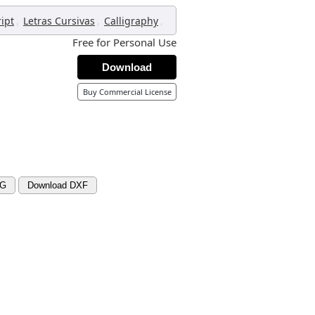
,
,
,
ript
Letras Cursivas
Calligraphy
Free for Personal Use
Download
Buy Commercial License
VG
Download DXF