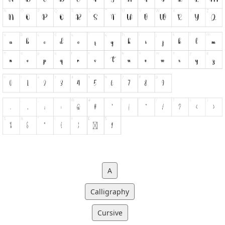
A
Calligraphy
Cursive