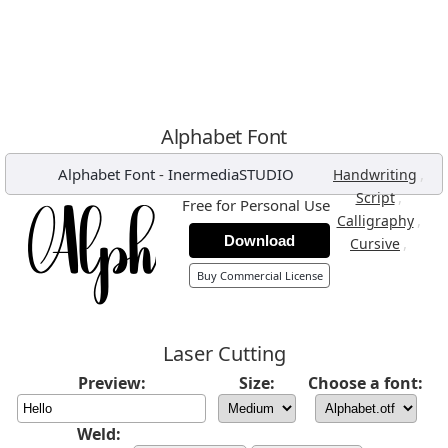
Alphabet Font
Alphabet Font
-
InermediaSTUDIO
,
Handwriting
,
Script
Free for Personal Use
,
Calligraphy
Download
,
Cursive
Buy Commercial License
Laser Cutting
Preview:
Size:
Choose a font:
Weld: