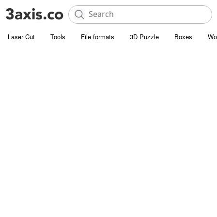
Laser Cut
Tools
File formats
3D Puzzle
Boxes
Wo