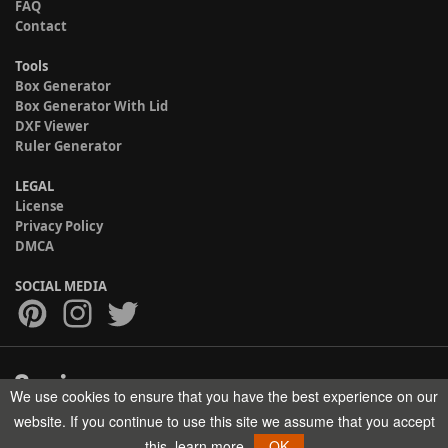
FAQ
Contact
Tools
Box Generator
Box Generator With Lid
DXF Viewer
Ruler Generator
LEGAL
License
Privacy Policy
DMCA
SOCIAL MEDIA
We use cookies to ensure that you have the best experience on our
Copyright © 2017-2026 HELMAN TECH All rights reserved.
website. If you continue to use this site we assume that you accept
this.
learn more
OK