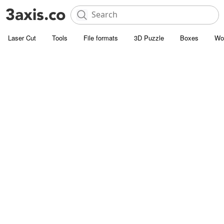
Laser Cut
Tools
File formats
3D Puzzle
Boxes
Wo